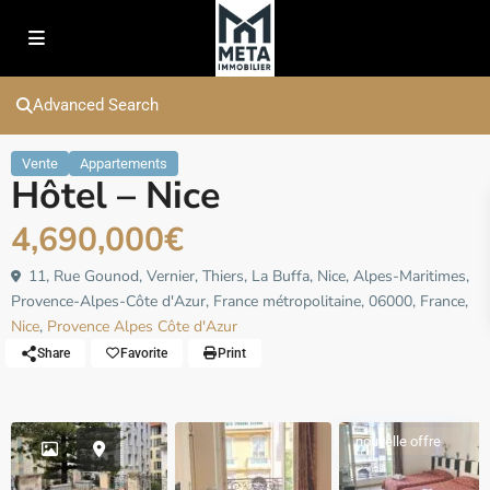
Advanced Search
Vente
Appartements
Hôtel – Nice
4,690,000€
11, Rue Gounod, Vernier, Thiers, La Buffa, Nice, Alpes-Maritimes,
Provence-Alpes-Côte d'Azur, France métropolitaine, 06000, France,
Nice
,
Provence Alpes Côte d'Azur
Share
Favorite
Print
nouvelle offre