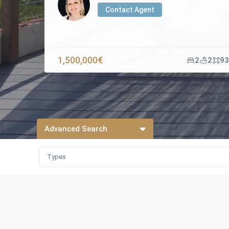
Contact Agent
1,500,000€
2
2
93
Advanced Search
Types