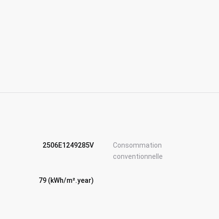
2506E1249285V
Consommation
conventionnelle
79 (kWh/m².year)