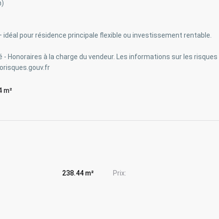
n)
idéal pour résidence principale flexible ou investissement rentable.
é - Honoraires à la charge du vendeur. Les informations sur les risque
eorisques.gouv.fr
4 m²
238.44 m²
Prix: