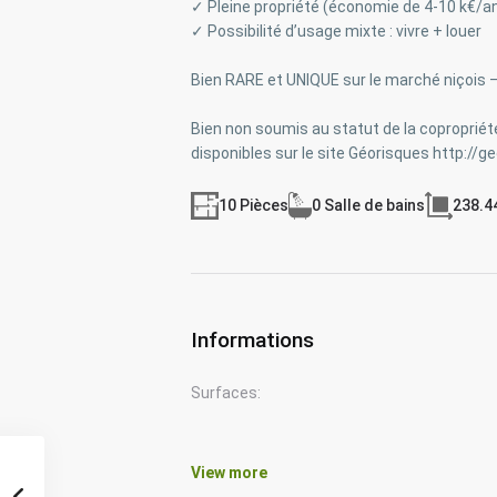
✓ Pleine propriété (économie de 4-10 k€/a
✓ Possibilité d’usage mixte : vivre + louer
Bien RARE et UNIQUE sur le marché niçois — 
Bien non soumis au statut de la copropriét
disponibles sur le site Géorisques http://g
10 Pièces
0 Salle de bains
238.4
Informations
Surfaces:
View more