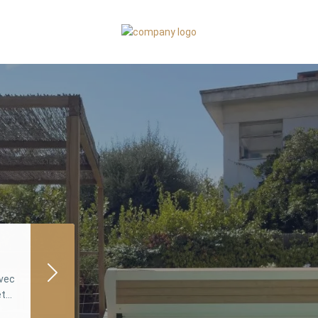
avec
...