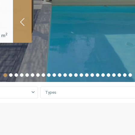
2
 m
Types