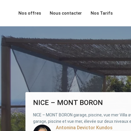
Nos offres
Nous contacter
Nos Tarifs
NICE – MONT BORON
NICE – MONT BORON garage, piscine, vue mer Villa 
garage, piscine et vue mer, élevée sur deux niveaux et
Antonina Devictor Kundos